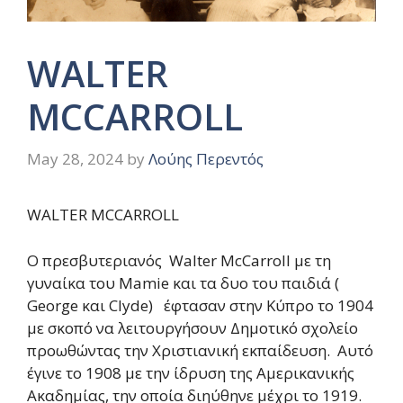
WALTER
MCCARROLL
May 28, 2024
by
Λούης Περεντός
WALTER MCCARROLL
O πρεσβυτεριανός Walter McCarroll με τη
γυναίκα του Mamie και τα δυο του παιδιά (
George και Clyde) έφτασαν στην Κύπρο το 1904
με σκοπό να λειτουργήσουν Δημοτικό σχολείο
προωθώντας την Χριστιανική εκπαίδευση. Αυτό
έγινε το 1908 με την ίδρυση της Αμερικανικής
Ακαδημίας, την οποία διηύθηνε μέχρι το 1919.