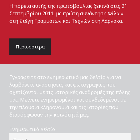
Η πορεία αυτής της πρωτοβουλίας ξεκινά στις 21
Σεπτεμβρίου 2011, με πρώτη συνάντηση Φίλων
στη Στέγη Γραμμάτων και Τεχνών στη Λάρνακα.
Περισσότερα
Εγγραφείτε στο ενημερωτικό μας δελτίο για να
λαμβάνετε αναρτήσεις και φωτογραφίες που
σχετίζονται με τις ιστορικές αναδρομές της πόλης
μας. Μείνετε ενημερωμένοι και συνδεδεμένοι με
την πλούσια κληρονομιά και τις ιστορίες που
διαμόρφωσαν την κοινότητά μας.
Ενημερωτικό Δελτίο