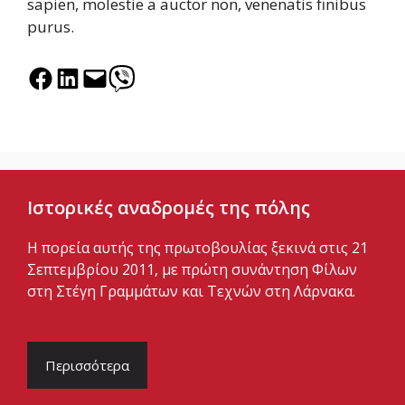
sapien, molestie a auctor non, venenatis finibus
purus.
Share on Facebook
Share on LinkedIn
Email this Page
Share on Viber
Ιστορικές αναδρομές της πόλης
Η πορεία αυτής της πρωτοβουλίας ξεκινά στις 21
Σεπτεμβρίου 2011, με πρώτη συνάντηση Φίλων
στη Στέγη Γραμμάτων και Τεχνών στη Λάρνακα.
Περισσότερα