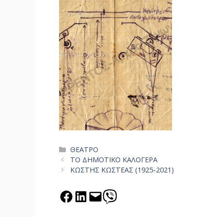
Categories
ΘΕΑΤΡΟ
ΤΟ ΔΗΜΟΤΙΚΟ ΚΑΛΟΓΕΡΑ
ΚΩΣΤΗΣ ΚΩΣΤΕΑΣ (1925-2021)
Share on Facebook
Share on LinkedIn
Email this Page
Share on Viber