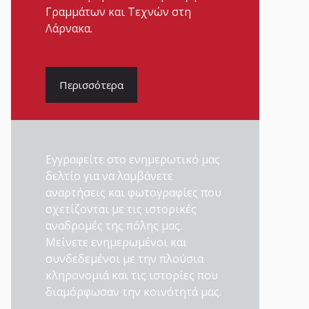
Γραμμάτων και Τεχνών στη
Λάρνακα.
Περισσότερα
Εγγραφείτε στο ενημερωτικό μας
δελτίο για να λαμβάνετε
αναρτήσεις και φωτογραφίες που
σχετίζονται με τις ιστορικές
αναδρομές της πόλης μας.
Μείνετε ενημερωμένοι και
συνδεδεμένοι με την πλούσια
κληρονομιά και τις ιστορίες που
διαμόρφωσαν την κοινότητά μας.