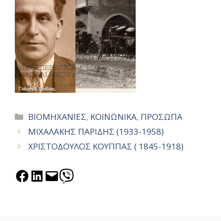
Categories
ΒΙΟΜΗΧΑΝΙΕΣ
,
ΚΟΙΝΩΝΙΚΑ
,
ΠΡΟΣΩΠΑ
ΜΙΧΑΛΑΚΗΣ ΠΑΡΙΔΗΣ (1933-1958)
ΧΡΙΣΤΟΔΟΥΛΟΣ ΚΟΥΠΠΑΣ ( 1845-1918)
Share on Facebook
Share on LinkedIn
Email this Page
Share on Viber