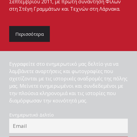
Σεπτεμβρίου 2011, με πρώτη συνάντηση Φίλων
στη Στέγη Γραμμάτων και Τεχνών στη Λάρνακα.
Περισσότερα
Εγγραφείτε στο ενημερωτικό μας δελτίο για να
λαμβάνετε αναρτήσεις και φωτογραφίες που
σχετίζονται με τις ιστορικές αναδρομές της πόλης
μας. Μείνετε ενημερωμένοι και συνδεδεμένοι με
την πλούσια κληρονομιά και τις ιστορίες που
διαμόρφωσαν την κοινότητά μας.
Ενημερωτικό Δελτίο